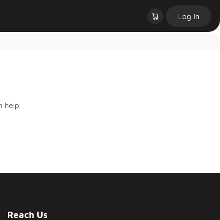
Log In
 help.
Reach Us