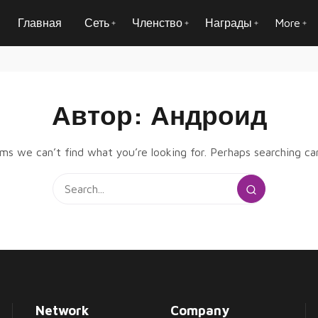
Главная
Сеть
Членство
Награды
More
Автор:
Андроид
ems we can’t find what you’re looking for. Perhaps searching can
Network
Company