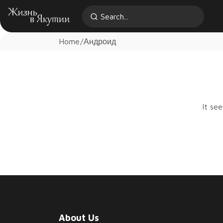
Home
Андроид
It se
About Us